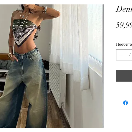
Den
59,9
Ποσότητ